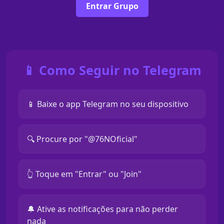
Entrar Grupo
📱 Como Seguir no Telegram
📱 Baixe o app Telegram no seu dispositivo
🔍 Procure por "@76NOficial"
👆 Toque em "Entrar" ou "Join"
🔔 Ative as notificações para não perder
nada