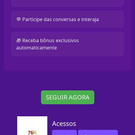
💬 Participe das conversas e interaja
🎁 Receba bônus exclusivos
automaticamente
SEGUIR AGORA
Acessos