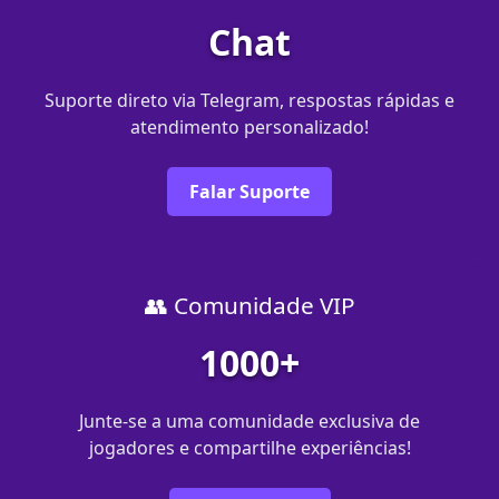
Chat
Suporte direto via Telegram, respostas rápidas e
atendimento personalizado!
Falar Suporte
👥 Comunidade VIP
1000+
Junte-se a uma comunidade exclusiva de
jogadores e compartilhe experiências!