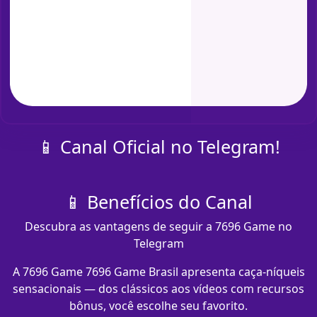
📱 Canal Oficial no Telegram!
📱 Benefícios do Canal
Descubra as vantagens de seguir a 7696 Game no
Telegram
A 7696 Game 7696 Game Brasil apresenta caça-níqueis
sensacionais — dos clássicos aos vídeos com recursos
bônus, você escolhe seu favorito.