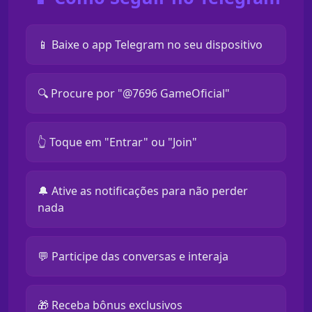
📱 Baixe o app Telegram no seu dispositivo
🔍 Procure por "@7696 GameOficial"
👆 Toque em "Entrar" ou "Join"
🔔 Ative as notificações para não perder
nada
💬 Participe das conversas e interaja
🎁 Receba bônus exclusivos