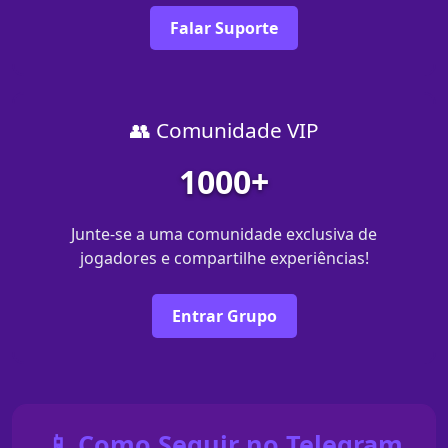
Falar Suporte
👥 Comunidade VIP
1000+
Junte-se a uma comunidade exclusiva de
jogadores e compartilhe experiências!
Entrar Grupo
📱 Como Seguir no Telegram