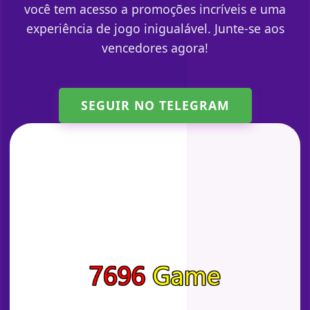
você tem acesso a promoções incríveis e uma
experiência de jogo inigualável. Junte-se aos
vencedores agora!
SEGUIR NO TELEGRAM