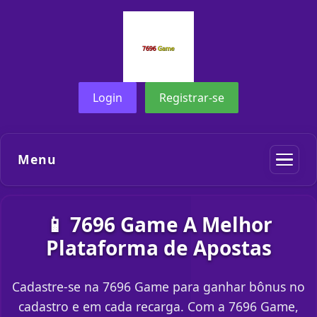
Login
Registrar-se
Menu
📱 7696 Game A Melhor
Plataforma de Apostas
Cadastre-se na 7696 Game para ganhar bônus no
cadastro e em cada recarga. Com a 7696 Game,