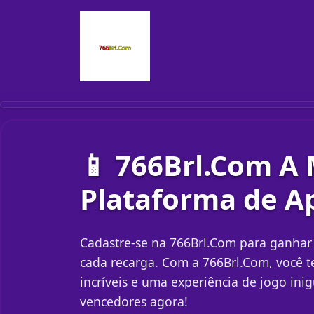
📱 766Brl.Com A
Plataforma de A
Cadastre-se na 766Brl.Com para ganhar
cada recarga. Com a 766Brl.Com, você 
incríveis e uma experiência de jogo inig
vencedores agora!