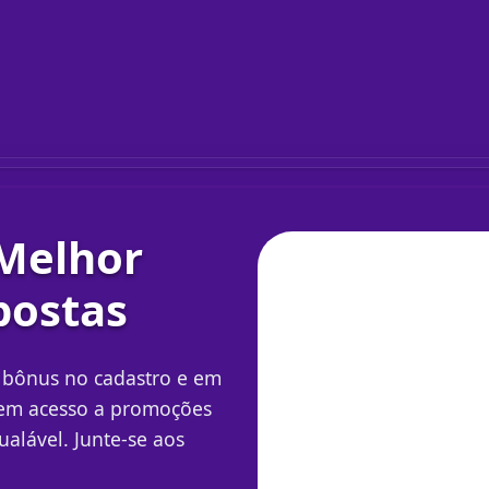
 Melhor
postas
 bônus no cadastro e em
tem acesso a promoções
ualável. Junte-se aos