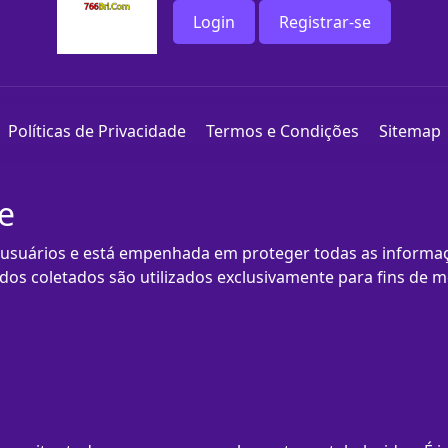
Login
Registrar-se
Políticas de Privacidade
Termos e Condições
Sitemap
de
s usuários e está empenhada em proteger todas as informa
os coletados são utilizados exclusivamente para fins de m