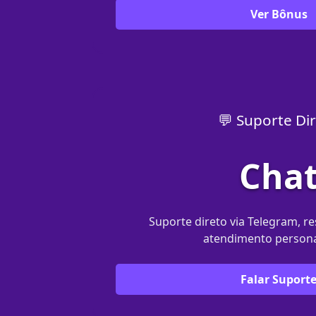
Ver Bônus
💬 Suporte Di
Cha
Suporte direto via Telegram, r
atendimento persona
Falar Suport