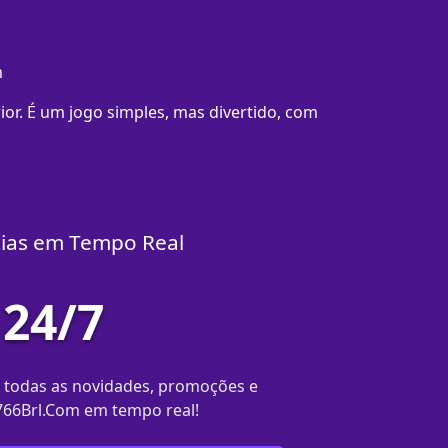
m
ior. É um jogo simples, mas divertido, com
cias em Tempo Real
24/7
e todas as novidades, promoções e
766Brl.Com em tempo real!