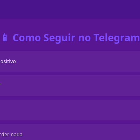
📱 Como Seguir no Telegram
ositivo
"
erder nada