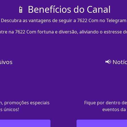
📱 Benefícios do Canal
Descubra as vantagens de seguir a 7622 Com no Telegram
re na 7622 Com fortuna e diversão, aliviando o estresse d
sivos
📢 Notí
m, promoções especiais
Fique por dentro d
s únicos!
eventos da