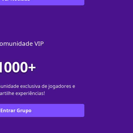
Comunidade VIP
1000+
unidade exclusiva de jogadores e
rtilhe experiências!
Entrar Grupo