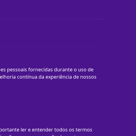
es pessoais fornecidas durante o uso de
elhoria contínua da experiência de nossos
portante ler e entender todos os termos