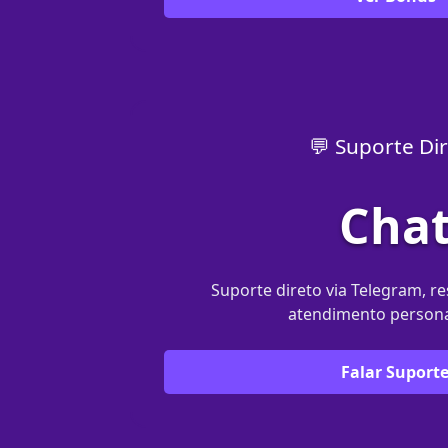
💬 Suporte Di
Cha
Suporte direto via Telegram, r
atendimento persona
Falar Suport