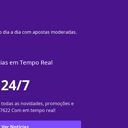
o dia a dia com apostas moderadas.
cias em Tempo Real
24/7
e todas as novidades, promoções e
 7622 Com em tempo real!
Ver Notícias