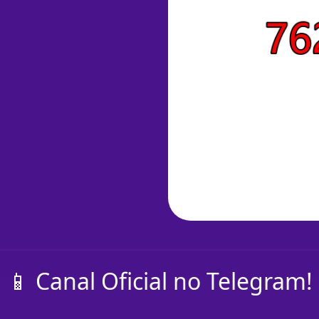
📱 Canal Oficial no Telegram!