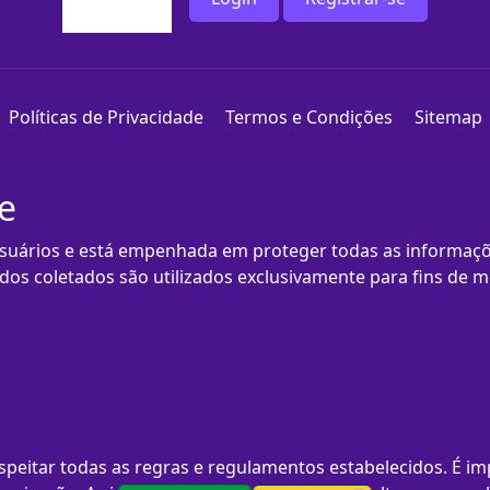
Políticas de Privacidade
Termos e Condições
Sitemap
de
 usuários e está empenhada em proteger todas as informaçõ
os coletados são utilizados exclusivamente para fins de m
eitar todas as regras e regulamentos estabelecidos. É im