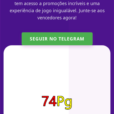
tem acesso a promoções incríveis e uma
experiência de jogo inigualável. Junte-se aos
vencedores agora!
SEGUIR NO TELEGRAM