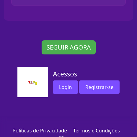
SEGUIR AGORA
Acessos
Login
Registrar-se
Políticas de Privacidade
Termos e Condições