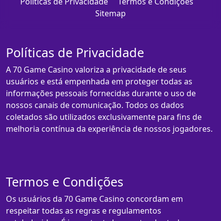
Políticas de Privacidade
Termos e Condições
Sitemap
Políticas de Privacidade
A 70 Game Casino valoriza a privacidade de seus
usuários e está empenhada em proteger todas as
informações pessoais fornecidas durante o uso de
nossos canais de comunicação. Todos os dados
coletados são utilizados exclusivamente para fins de
melhoria contínua da experiência de nossos jogadores.
Termos e Condições
Os usuários da 70 Game Casino concordam em
respeitar todas as regras e regulamentos