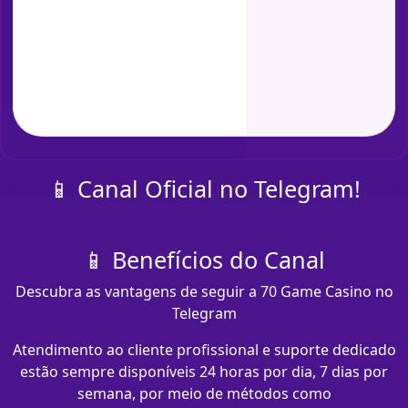
📱 Canal Oficial no Telegram!
📱 Benefícios do Canal
Descubra as vantagens de seguir a 70 Game Casino no
Telegram
Atendimento ao cliente profissional e suporte dedicado
estão sempre disponíveis 24 horas por dia, 7 dias por
semana, por meio de métodos como