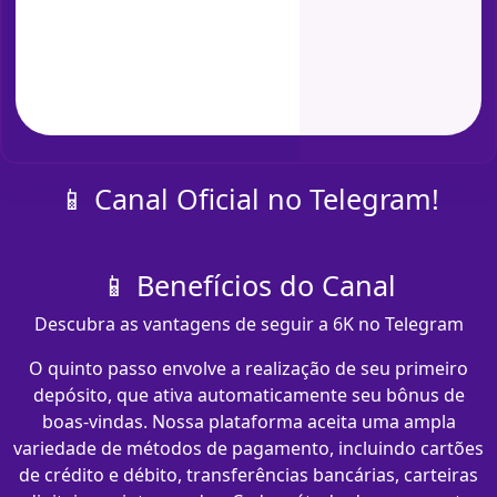
📱 Canal Oficial no Telegram!
📱 Benefícios do Canal
Descubra as vantagens de seguir a 6K no Telegram
O quinto passo envolve a realização de seu primeiro
depósito, que ativa automaticamente seu bônus de
boas-vindas. Nossa plataforma aceita uma ampla
variedade de métodos de pagamento, incluindo cartões
de crédito e débito, transferências bancárias, carteiras