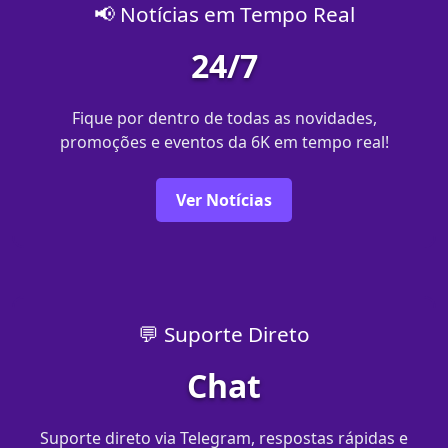
📢 Notícias em Tempo Real
24/7
Fique por dentro de todas as novidades,
promoções e eventos da 6K em tempo real!
Ver Notícias
💬 Suporte Direto
Chat
Suporte direto via Telegram, respostas rápidas e