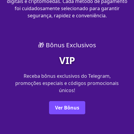
digitais e criptomoedas. Cada método de pagamento
foi cuidadosamente selecionado para garantir
segurança, rapidez e conveniência.
🎁 Bônus Exclusivos
VIP
Receba bônus exclusivos do Telegram,
promoções especiais e códigos promocionais
únicos!
Ver Bônus