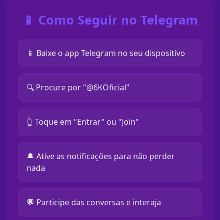
📱 Como Seguir no Telegram
📱 Baixe o app Telegram no seu dispositivo
🔍 Procure por "@6KOficial"
👆 Toque em "Entrar" ou "Join"
🔔 Ative as notificações para não perder
nada
💬 Participe das conversas e interaja