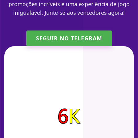
promoções incríveis e uma experiência de jogo
inigualável. Junte-se aos vencedores agora!
SEGUIR NO TELEGRAM