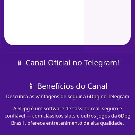
📱 Canal Oficial no Telegram!
📱 Benefícios do Canal
Descubra as vantagens de seguir a 6Dpg no Telegram
A 6Dpg é um software de cassino real, seguro e
confiável — com clássicos slots e outros jogos da 6Dpg
Brasil , oferece entretenimento de alta qualidade.