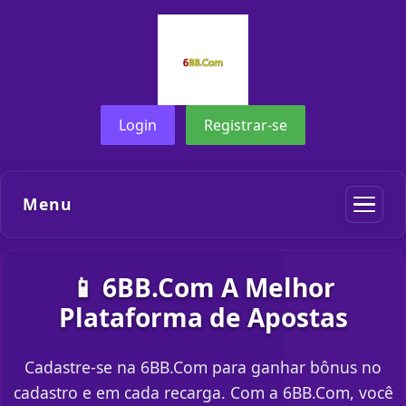
Login
Registrar-se
Menu
📱 6BB.Com A Melhor
Plataforma de Apostas
Cadastre-se na 6BB.Com para ganhar bônus no
cadastro e em cada recarga. Com a 6BB.Com, você