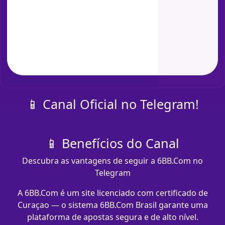
📱 Canal Oficial no Telegram!
📱 Benefícios do Canal
Descubra as vantagens de seguir a 6BB.Com no
Telegram
A 6BB.Com é um site licenciado com certificado de
Curaçao — o sistema 6BB.Com Brasil garante uma
plataforma de apostas segura e de alto nível.