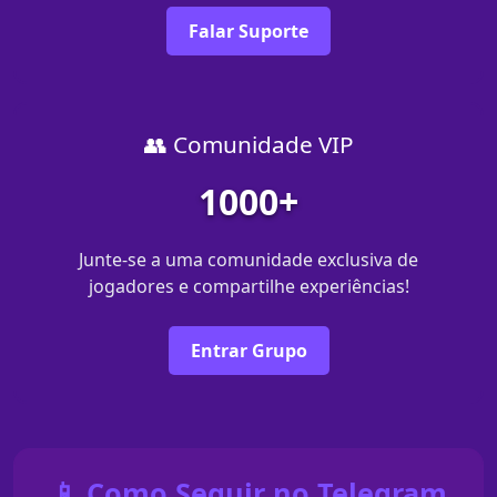
Falar Suporte
👥 Comunidade VIP
1000+
Junte-se a uma comunidade exclusiva de
jogadores e compartilhe experiências!
Entrar Grupo
📱 Como Seguir no Telegram