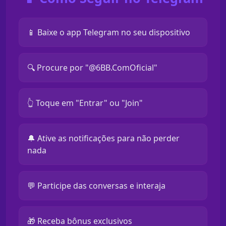
📱 Baixe o app Telegram no seu dispositivo
🔍 Procure por "@6BB.ComOficial"
👆 Toque em "Entrar" ou "Join"
🔔 Ative as notificações para não perder
nada
💬 Participe das conversas e interaja
🎁 Receba bônus exclusivos