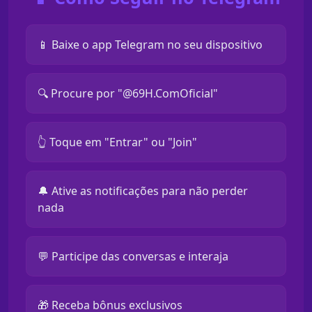
📱 Baixe o app Telegram no seu dispositivo
🔍 Procure por "@69H.ComOficial"
👆 Toque em "Entrar" ou "Join"
🔔 Ative as notificações para não perder
nada
💬 Participe das conversas e interaja
🎁 Receba bônus exclusivos