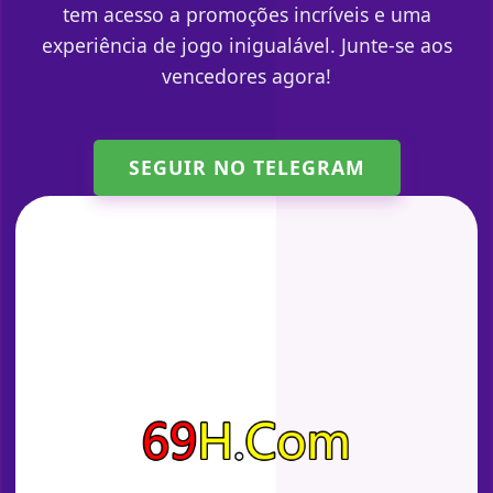
tem acesso a promoções incríveis e uma
experiência de jogo inigualável. Junte-se aos
vencedores agora!
SEGUIR NO TELEGRAM