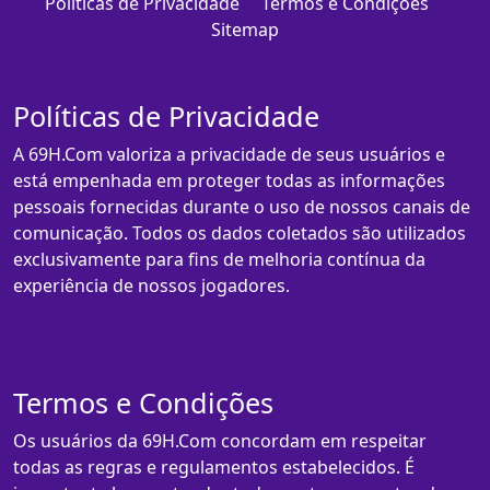
Políticas de Privacidade
Termos e Condições
Sitemap
Políticas de Privacidade
A 69H.Com valoriza a privacidade de seus usuários e
está empenhada em proteger todas as informações
pessoais fornecidas durante o uso de nossos canais de
comunicação. Todos os dados coletados são utilizados
exclusivamente para fins de melhoria contínua da
experiência de nossos jogadores.
Termos e Condições
Os usuários da 69H.Com concordam em respeitar
todas as regras e regulamentos estabelecidos. É