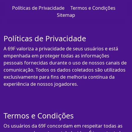
Políticas de Privacidade
Termos e Condições
Sitemap
Políticas de Privacidade
A 69F valoriza a privacidade de seus usuários e está
empenhada em proteger todas as informações
pessoais fornecidas durante o uso de nossos canais de
comunicação. Todos os dados coletados são utilizados
exclusivamente para fins de melhoria contínua da
experiência de nossos jogadores.
Termos e Condições
Os usuários da 69F concordam em respeitar todas as