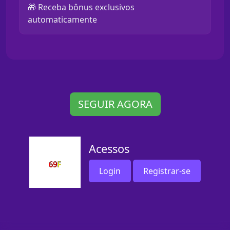
🎁 Receba bônus exclusivos
automaticamente
SEGUIR AGORA
Acessos
Login
Registrar-se