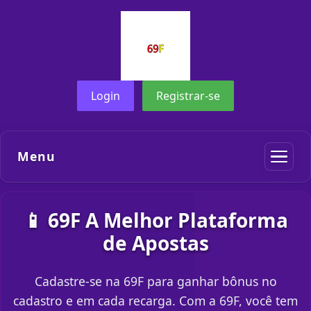
Login
Registrar-se
Menu
📱 69F A Melhor Plataforma
de Apostas
Cadastre-se na 69F para ganhar bônus no
cadastro e em cada recarga. Com a 69F, você tem