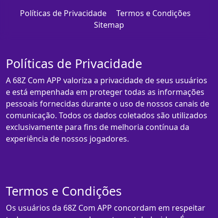
Políticas de Privacidade
Termos e Condições
Sitemap
Políticas de Privacidade
A 68Z Com APP valoriza a privacidade de seus usuários
e está empenhada em proteger todas as informações
pessoais fornecidas durante o uso de nossos canais de
comunicação. Todos os dados coletados são utilizados
exclusivamente para fins de melhoria contínua da
experiência de nossos jogadores.
Termos e Condições
Os usuários da 68Z Com APP concordam em respeitar