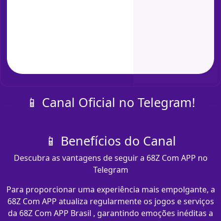
📱 Canal Oficial no Telegram!
📱 Benefícios do Canal
Descubra as vantagens de seguir a 68Z Com APP no
Telegram
Para proporcionar uma experiência mais empolgante, a
68Z Com APP atualiza regularmente os jogos e serviços
da 68Z Com APP Brasil , garantindo emoções inéditas a