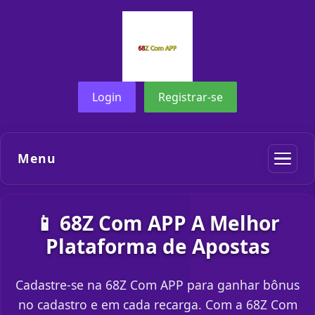
Login
Registrar-se
Menu
📱 68Z Com APP A Melhor
Plataforma de Apostas
Cadastre-se na 68Z Com APP para ganhar bônus
no cadastro e em cada recarga. Com a 68Z Com