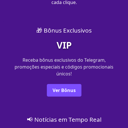
cada clique.
🎁 Bônus Exclusivos
VIP
Receba bônus exclusivos do Telegram,
promoções especiais e códigos promocionais
únicos!
Ver Bônus
📢 Notícias em Tempo Real