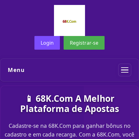
Login
Registrar-se
Menu
📱 68K.Com A Melhor
Plataforma de Apostas
Cadastre-se na 68K.Com para ganhar bônus no
cadastro e em cada recarga. Com a 68K.Com, você