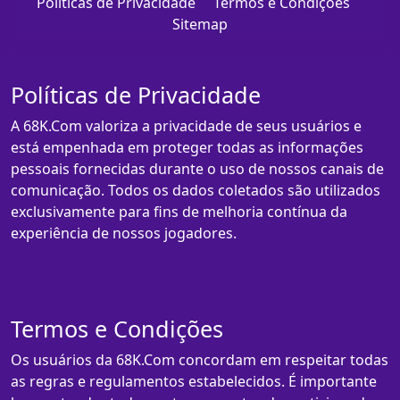
Políticas de Privacidade
Termos e Condições
Sitemap
Políticas de Privacidade
A 68K.Com valoriza a privacidade de seus usuários e
está empenhada em proteger todas as informações
pessoais fornecidas durante o uso de nossos canais de
comunicação. Todos os dados coletados são utilizados
exclusivamente para fins de melhoria contínua da
experiência de nossos jogadores.
Termos e Condições
Os usuários da 68K.Com concordam em respeitar todas
as regras e regulamentos estabelecidos. É importante