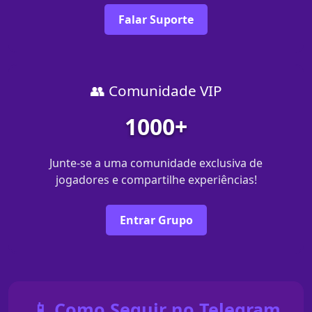
Falar Suporte
👥 Comunidade VIP
1000+
Junte-se a uma comunidade exclusiva de
jogadores e compartilhe experiências!
Entrar Grupo
📱 Como Seguir no Telegram