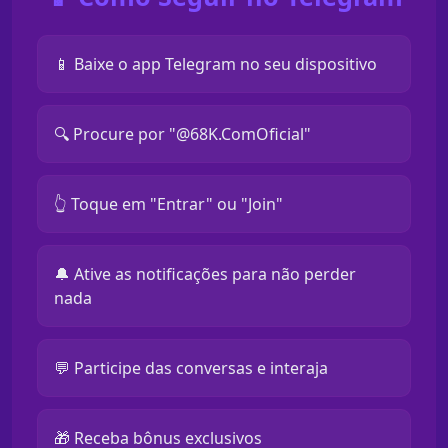
📱 Baixe o app Telegram no seu dispositivo
🔍 Procure por "@68K.ComOficial"
👆 Toque em "Entrar" ou "Join"
🔔 Ative as notificações para não perder
nada
💬 Participe das conversas e interaja
🎁 Receba bônus exclusivos