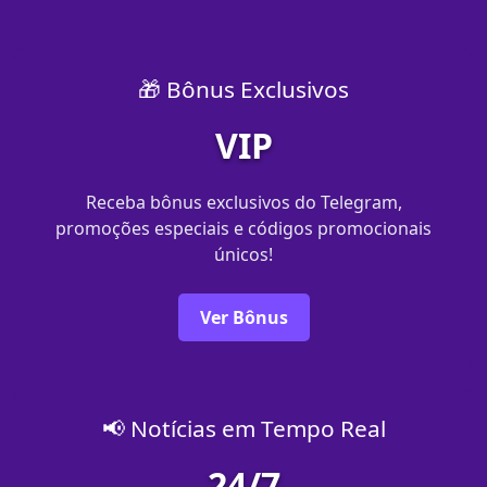
🎁 Bônus Exclusivos
VIP
Receba bônus exclusivos do Telegram,
promoções especiais e códigos promocionais
únicos!
Ver Bônus
📢 Notícias em Tempo Real
24/7