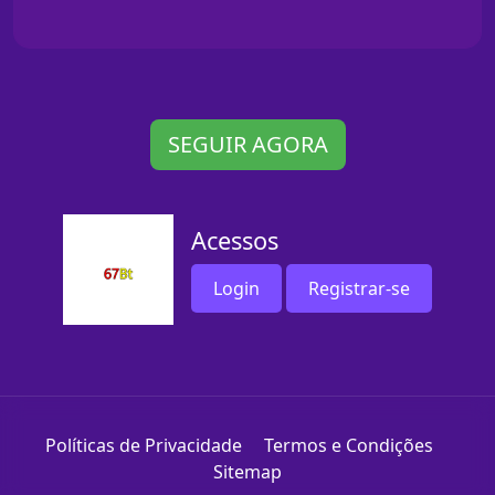
SEGUIR AGORA
Acessos
Login
Registrar-se
Políticas de Privacidade
Termos e Condições
Sitemap