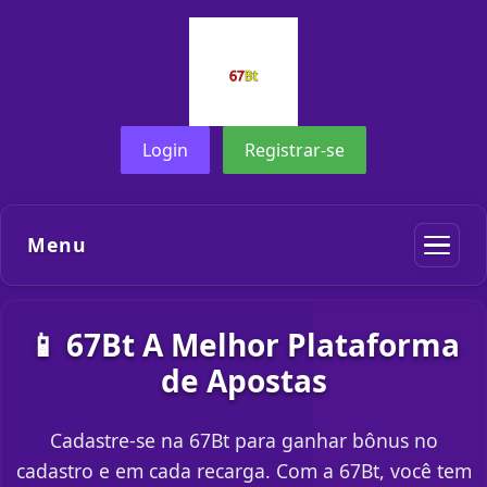
Login
Registrar-se
Menu
📱 67Bt A Melhor Plataforma
de Apostas
Cadastre-se na 67Bt para ganhar bônus no
cadastro e em cada recarga. Com a 67Bt, você tem