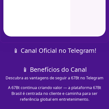
📱 Canal Oficial no Telegram!
📱 Benefícios do Canal
Descubra as vantagens de seguir a 67Bt no Telegram
A 67Bt continua criando valor — a plataforma 67Bt
Brasil é centrada no cliente e caminha para ser
referência global em entretenimento.