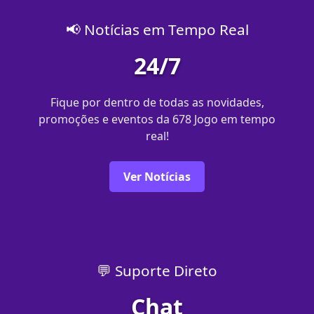
📢 Notícias em Tempo Real
24/7
Fique por dentro de todas as novidades,
promoções e eventos da 678 Jogo em tempo
real!
Ver Notícias
💬 Suporte Direto
Chat