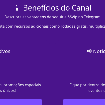
📱 Benefícios do Canal
Descubra as vantagens de seguir a 66Vip no Telegram
onta com recursos adicionais como rodadas grátis, multipli
sivos
📢 Notí
m, promoções especiais
Fique por dentro d
s únicos!
eventos 