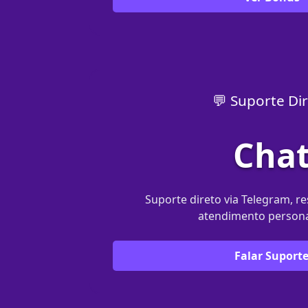
💬 Suporte Di
Cha
Suporte direto via Telegram, r
atendimento persona
Falar Suport