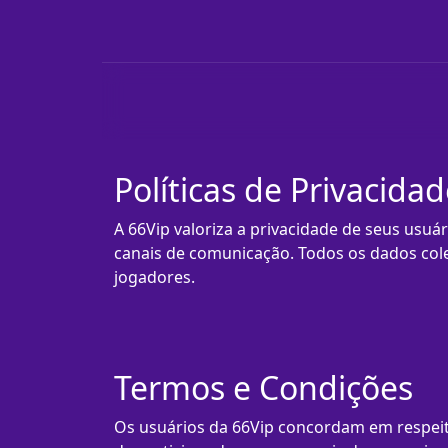
Políticas de Privacida
A 66Vip valoriza a privacidade de seus usu
canais de comunicação. Todos os dados cole
jogadores.
Termos e Condições
Os usuários da 66Vip concordam em respeita