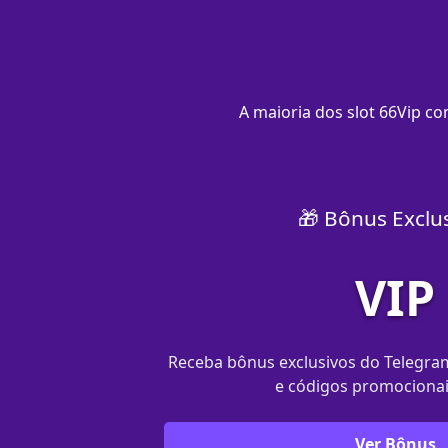
A maioria dos slot 66Vip c
🎁 Bônus Exclu
VIP
Receba bônus exclusivos do Telegra
e códigos promocionai
Ver Bônus