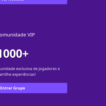
Comunidade VIP
1000+
unidade exclusiva de jogadores e
rtilhe experiências!
Entrar Grupo