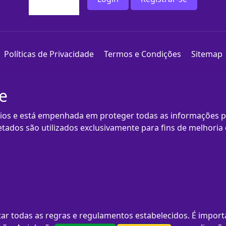
Políticas de Privacidade
Termos e Condições
Sitemap
de
ários e está empenhada em proteger todas as informações 
tados são utilizados exclusivamente para fins de melhoria
r todas as regras e regulamentos estabelecidos. É import