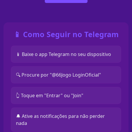
📱 Como Seguir no Telegram
📱 Baixe o app Telegram no seu dispositivo
🔍 Procure por "@66Jogo LoginOficial"
👆 Toque em "Entrar" ou "Join"
🔔 Ative as notificações para não perder
nada