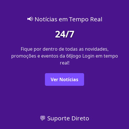
📢 Notícias em Tempo Real
24/7
Fique por dentro de todas as novidades,
promoções e eventos da 66Jogo Login em tempo
real!
Ver Notícias
💬 Suporte Direto