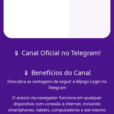
📱 Canal Oficial no Telegram!
📱 Benefícios do Canal
Descubra as vantagens de seguir a 66Jogo Login no
Telegram
O acesso via navegador funciona em qualquer
dispositivo com conexão à internet, incluindo
smartphones, tablets, computadores e até mesmo