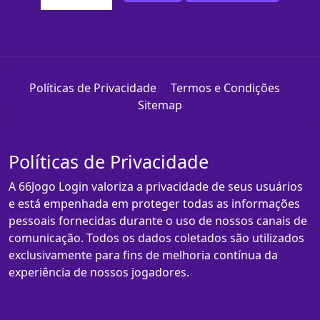
Políticas de Privacidade
Termos e Condições
Sitemap
Políticas de Privacidade
A 66Jogo Login valoriza a privacidade de seus usuários
e está empenhada em proteger todas as informações
pessoais fornecidas durante o uso de nossos canais de
comunicação. Todos os dados coletados são utilizados
exclusivamente para fins de melhoria contínua da
experiência de nossos jogadores.