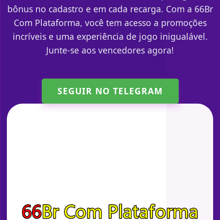
bônus no cadastro e em cada recarga. Com a 66Br
Com Plataforma, você tem acesso a promoções
incríveis e uma experiência de jogo inigualável.
Junte-se aos vencedores agora!
SEGUIR NO TELEGRAM