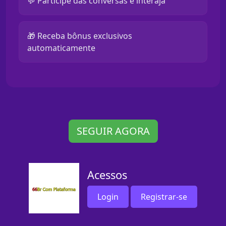
💬 Participe das conversas e interaja
🎁 Receba bônus exclusivos
automaticamente
SEGUIR AGORA
Acessos
Login
Registrar-se