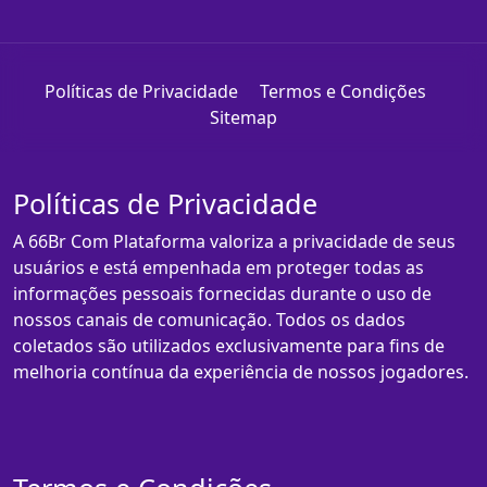
Políticas de Privacidade
Termos e Condições
Sitemap
Políticas de Privacidade
A 66Br Com Plataforma valoriza a privacidade de seus
usuários e está empenhada em proteger todas as
informações pessoais fornecidas durante o uso de
nossos canais de comunicação. Todos os dados
coletados são utilizados exclusivamente para fins de
melhoria contínua da experiência de nossos jogadores.