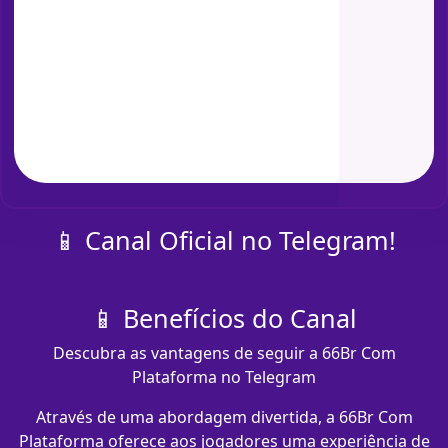
📱 Canal Oficial no Telegram!
📱 Benefícios do Canal
Descubra as vantagens de seguir a 66Br Com
Plataforma no Telegram
Através de uma abordagem divertida, a 66Br Com
Plataforma oferece aos jogadores uma experiência de