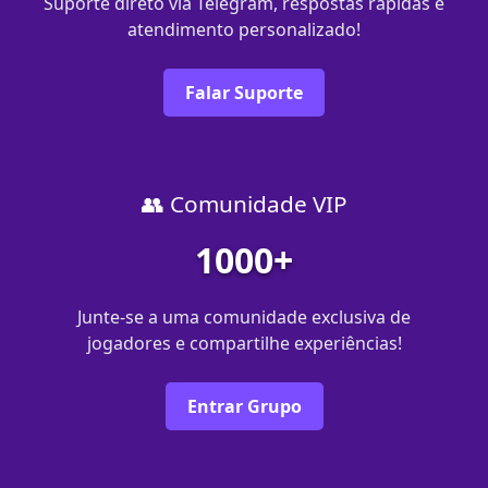
Suporte direto via Telegram, respostas rápidas e
atendimento personalizado!
Falar Suporte
👥 Comunidade VIP
1000+
Junte-se a uma comunidade exclusiva de
jogadores e compartilhe experiências!
Entrar Grupo