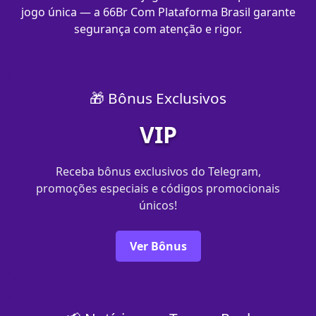
jogo única — a 66Br Com Plataforma Brasil garante
segurança com atenção e rigor.
🎁 Bônus Exclusivos
VIP
Receba bônus exclusivos do Telegram,
promoções especiais e códigos promocionais
únicos!
Ver Bônus