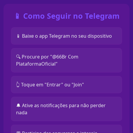
📱 Como Seguir no Telegram
📱 Baixe o app Telegram no seu dispositivo
🔍 Procure por "@66Br Com
PlataformaOficial"
👆 Toque em "Entrar" ou "Join"
🔔 Ative as notificações para não perder
nada