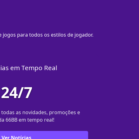
jogos para todos os estilos de jogador.
cias em Tempo Real
24/7
e todas as novidades, promoções e
da 66BB em tempo real!
Ver Notícias