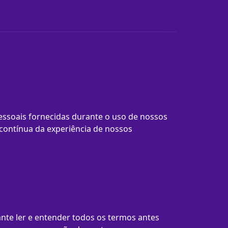
essoais fornecidas durante o uso de nossos
 contínua da experiência de nossos
nte ler e entender todos os termos antes