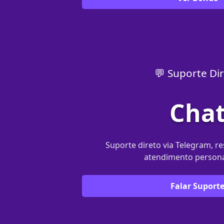
💬 Suporte Di
Cha
Suporte direto via Telegram, r
atendimento persona
Falar Suport