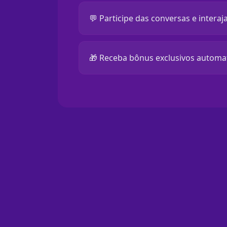
💬 Participe das conversas e interaj
🎁 Receba bônus exclusivos autom