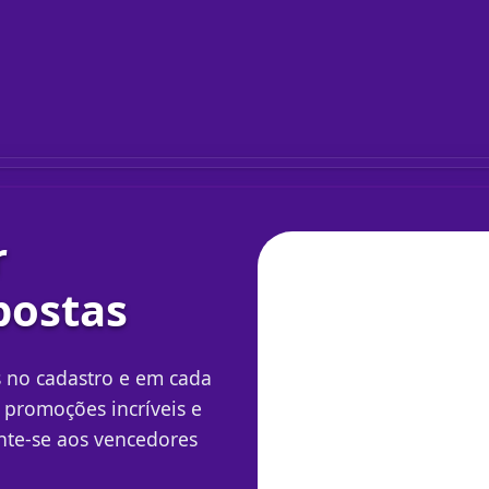
r
postas
 no cadastro e em cada
 promoções incríveis e
unte-se aos vencedores