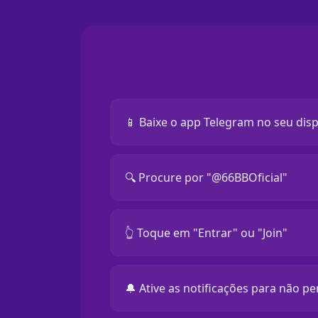
📱 Baixe o app Telegram no seu disp
🔍 Procure por "@66BBOficial"
👆 Toque em "Entrar" ou "Join"
🔔 Ative as notificações para não p