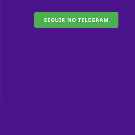
SEGUIR NO TELEGRAM