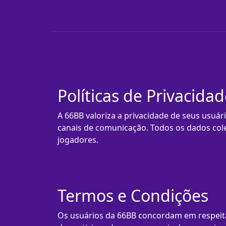
Políticas de Privacida
A 66BB valoriza a privacidade de seus usuá
canais de comunicação. Todos os dados cole
jogadores.
Termos e Condições
Os usuários da 66BB concordam em respeitar