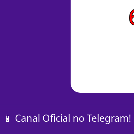
📱 Canal Oficial no Telegram!