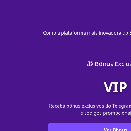
Como a plataforma mais inovadora do Br
🎁 Bônus Exclu
VIP
Receba bônus exclusivos do Telegra
e códigos promocionai
Ver Bônus