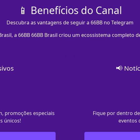
📱 Benefícios do Canal
Descubra as vantagens de seguir a 66BB no Telegram
asil, a 66BB 66BB Brasil criou um ecossistema completo de 
sivos
📢 Notí
m, promoções especiais
Fique por dentro d
s únicos!
eventos 