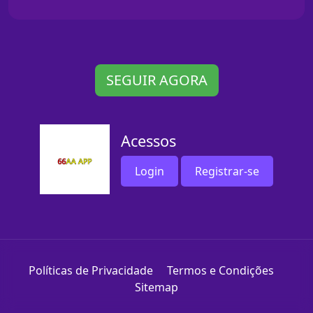
SEGUIR AGORA
Acessos
Login
Registrar-se
Políticas de Privacidade
Termos e Condições
Sitemap