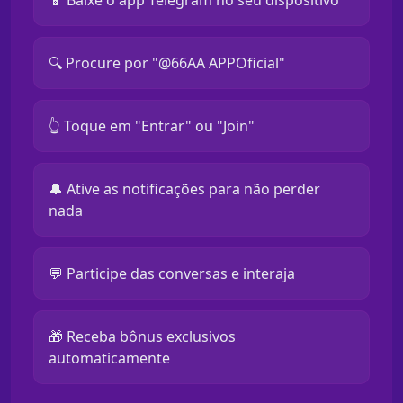
📱 Baixe o app Telegram no seu dispositivo
🔍 Procure por "@66AA APPOficial"
👆 Toque em "Entrar" ou "Join"
🔔 Ative as notificações para não perder
nada
💬 Participe das conversas e interaja
🎁 Receba bônus exclusivos
automaticamente