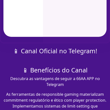
📱 Canal Oficial no Telegram!
📱 Benefícios do Canal
Descubra as vantagens de seguir a 66AA APP no
Telegram
As ferramentas de responsible gaming materializam
commitment regulatório e ético com player protection.
Implementamos sistemas de limit-setting que