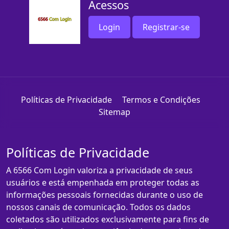
Acessos
Login
Registrar-se
Políticas de Privacidade
Termos e Condições
Sitemap
Políticas de Privacidade
A 6566 Com Login valoriza a privacidade de seus
usuários e está empenhada em proteger todas as
informações pessoais fornecidas durante o uso de
nossos canais de comunicação. Todos os dados
coletados são utilizados exclusivamente para fins de