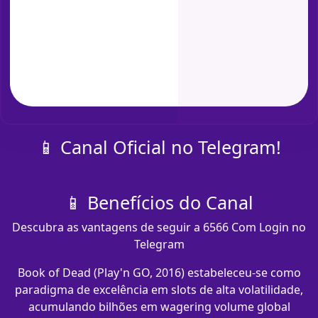
📱 Canal Oficial no Telegram!
📱 Benefícios do Canal
Descubra as vantagens de seguir a 6566 Com Login no
Telegram
Book of Dead (Play'n GO, 2016) estabeleceu-se como
paradigma de excelência em slots de alta volatilidade,
acumulando bilhões em wagering volume global