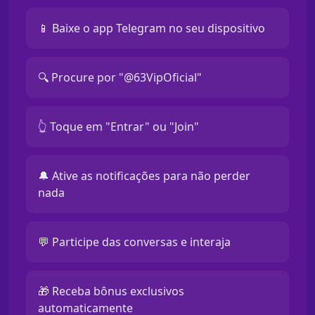
📱 Baixe o app Telegram no seu dispositivo
🔍 Procure por "@63VipOficial"
👆 Toque em "Entrar" ou "Join"
🔔 Ative as notificações para não perder
nada
💬 Participe das conversas e interaja
🎁 Receba bônus exclusivos
automaticamente