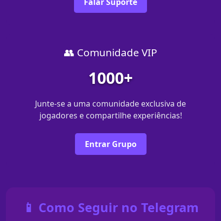
Falar Suporte
👥 Comunidade VIP
1000+
Junte-se a uma comunidade exclusiva de
jogadores e compartilhe experiências!
Entrar Grupo
📱 Como Seguir no Telegram