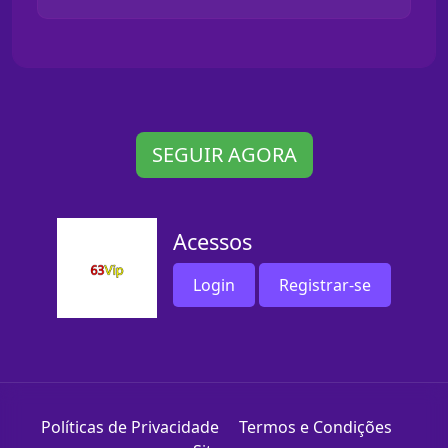
SEGUIR AGORA
Acessos
Login
Registrar-se
Políticas de Privacidade
Termos e Condições