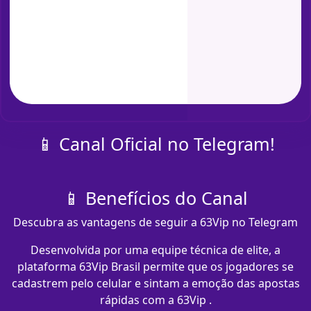
📱 Canal Oficial no Telegram!
📱 Benefícios do Canal
Descubra as vantagens de seguir a 63Vip no Telegram
Desenvolvida por uma equipe técnica de elite, a
plataforma 63Vip Brasil permite que os jogadores se
cadastrem pelo celular e sintam a emoção das apostas
rápidas com a 63Vip .