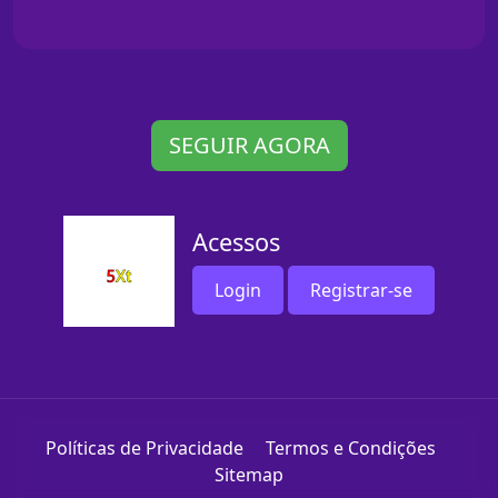
SEGUIR AGORA
Acessos
Login
Registrar-se
Políticas de Privacidade
Termos e Condições
Sitemap