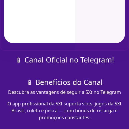
📱 Canal Oficial no Telegram!
📱 Benefícios do Canal
Descubra as vantagens de seguir a 5Xt no Telegram
O app profissional da 5Xt suporta slots, jogos da 5Xt
Brasil , roleta e pesca — com bônus de recarga e
promoções constantes.