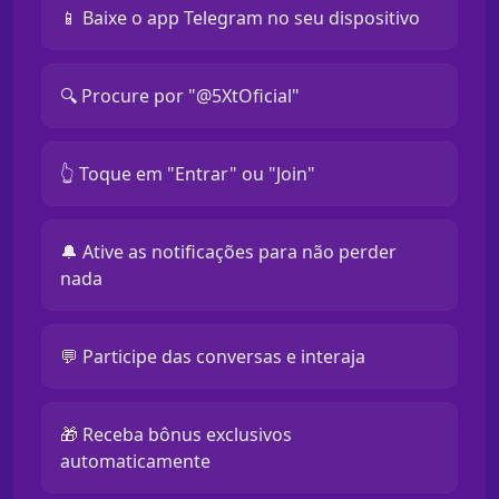
📱 Baixe o app Telegram no seu dispositivo
🔍 Procure por "@5XtOficial"
👆 Toque em "Entrar" ou "Join"
🔔 Ative as notificações para não perder
nada
💬 Participe das conversas e interaja
🎁 Receba bônus exclusivos
automaticamente