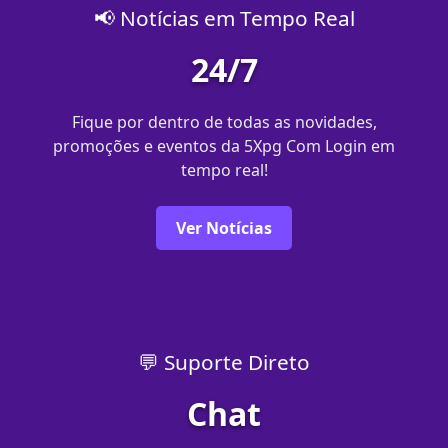
📢 Notícias em Tempo Real
24/7
Fique por dentro de todas as novidades,
promoções e eventos da 5Xpg Com Login em
tempo real!
Ver Notícias
💬 Suporte Direto
Chat