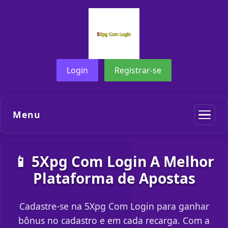
Login
Registrar-se
Menu
📱 5Xpg Com Login A Melhor
Plataforma de Apostas
Cadastre-se na 5Xpg Com Login para ganhar
bônus no cadastro e em cada recarga. Com a