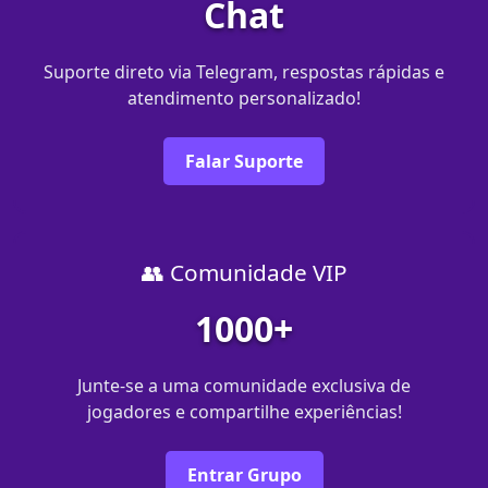
Chat
Suporte direto via Telegram, respostas rápidas e
atendimento personalizado!
Falar Suporte
👥 Comunidade VIP
1000+
Junte-se a uma comunidade exclusiva de
jogadores e compartilhe experiências!
Entrar Grupo