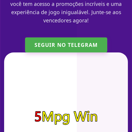
você tem acesso a promoções incríveis e uma
experiência de jogo inigualável. Junte-se aos
vencedores agora!
SEGUIR NO TELEGRAM