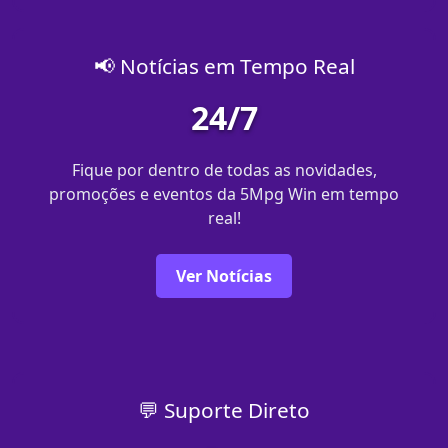
📢 Notícias em Tempo Real
24/7
Fique por dentro de todas as novidades,
promoções e eventos da 5Mpg Win em tempo
real!
Ver Notícias
💬 Suporte Direto