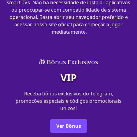
smart TVs. Não há necessidade de instalar aplicativos
ou preocupar-se com compatibilidade de sistema
operacional. Basta abrir seu navegador preferido e
acessar nosso site oficial para começar a jogar
imediatamente.
🎁 Bônus Exclusivos
VIP
Receba bônus exclusivos do Telegram,
promoções especiais e códigos promocionais
únicos!
Ver Bônus