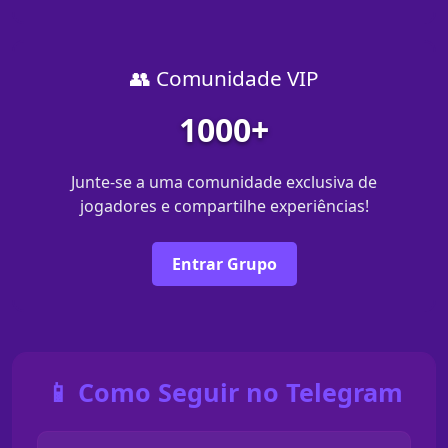
👥 Comunidade VIP
1000+
Junte-se a uma comunidade exclusiva de
jogadores e compartilhe experiências!
Entrar Grupo
📱 Como Seguir no Telegram