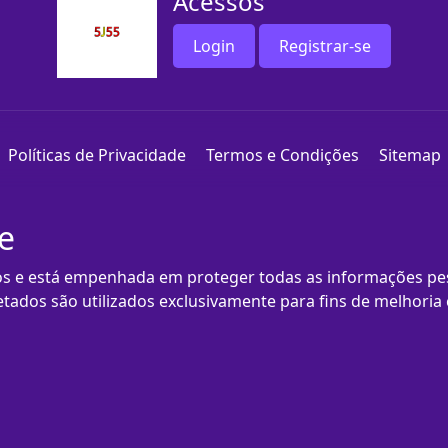
Acessos
Login
Registrar-se
Políticas de Privacidade
Termos e Condições
Sitemap
de
rios e está empenhada em proteger todas as informações pe
tados são utilizados exclusivamente para fins de melhoria