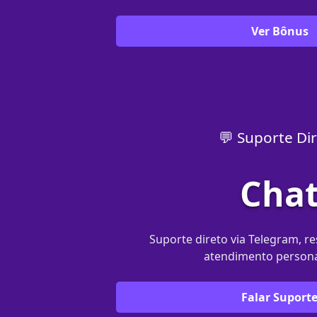
Ver Bônus
💬 Suporte Di
Cha
Suporte direto via Telegram, r
atendimento persona
Falar Suport