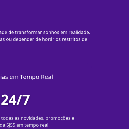
idade de transformar sonhos em realidade.
las ou depender de horários restritos de
cias em Tempo Real
24/7
e todas as novidades, promoções e
da 5J55 em tempo real!