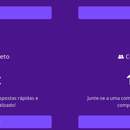
reto
👥 
t
espostas rápidas e
Junte-se a uma com
lizado!
compa
e