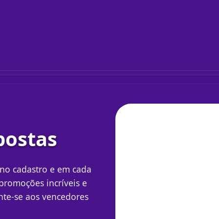
postas
 no cadastro e em cada
promoções incríveis e
unte-se aos vencedores