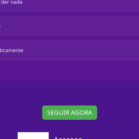
erder nada
a
aticamente
SEGUIR AGORA