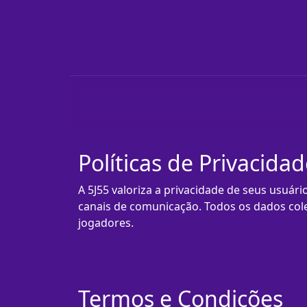
Políticas de Privacida
A 5J55 valoriza a privacidade de seus usuá
canais de comunicação. Todos os dados cole
jogadores.
Termos e Condições