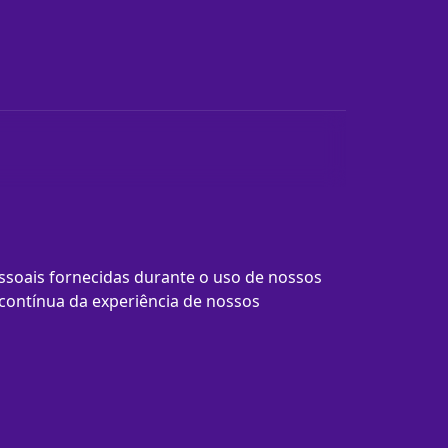
ssoais fornecidas durante o uso de nossos
 contínua da experiência de nossos