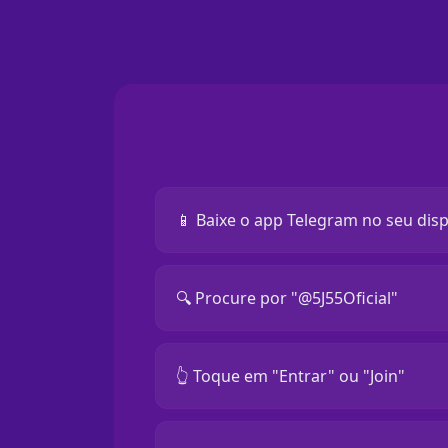
📱 Baixe o app Telegram no seu disp
🔍 Procure por "@5J55Oficial"
👆 Toque em "Entrar" ou "Join"