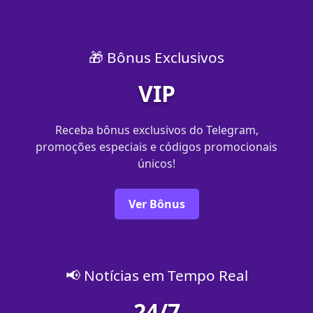
🎁 Bônus Exclusivos
VIP
Receba bônus exclusivos do Telegram,
promoções especiais e códigos promocionais
únicos!
Ver Bônus
📢 Notícias em Tempo Real
24/7