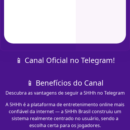
📱 Canal Oficial no Telegram!
📱 Benefícios do Canal
Descubra as vantagens de seguir a 5HHh no Telegram
A 5HHh é a plataforma de entretenimento online mais
confiável da internet — a 5HHh Brasil construiu um
sistema realmente centrado no usuário, sendo a
escolha certa para os jogadores.