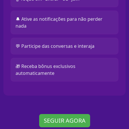
🔔 Ative as notificações para não perder
nada
💬 Participe das conversas e interaja
🎁 Receba bônus exclusivos
automaticamente
SEGUIR AGORA