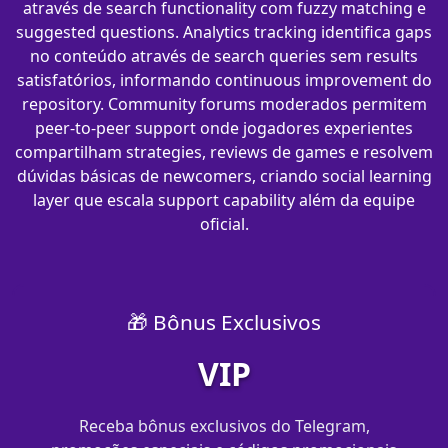
através de search functionality com fuzzy matching e
suggested questions. Analytics tracking identifica gaps
no conteúdo através de search queries sem results
satisfatórios, informando continuous improvement do
repository. Community forums moderados permitem
peer-to-peer support onde jogadores experientes
compartilham strategies, reviews de games e resolvem
dúvidas básicas de newcomers, criando social learning
layer que escala support capability além da equipe
oficial.
🎁 Bônus Exclusivos
VIP
Receba bônus exclusivos do Telegram,