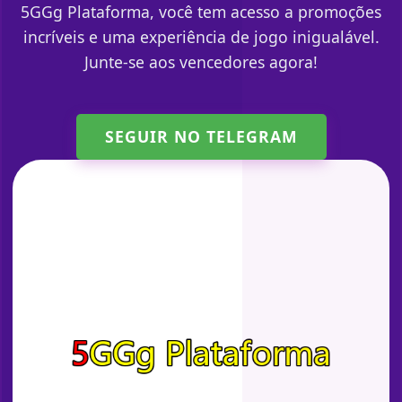
5GGg Plataforma, você tem acesso a promoções
incríveis e uma experiência de jogo inigualável.
Junte-se aos vencedores agora!
SEGUIR NO TELEGRAM