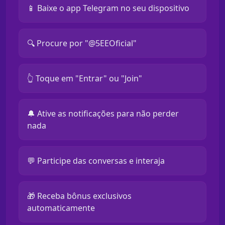
📱 Baixe o app Telegram no seu dispositivo
🔍 Procure por "@5EEOficial"
👆 Toque em "Entrar" ou "Join"
🔔 Ative as notificações para não perder
nada
💬 Participe das conversas e interaja
🎁 Receba bônus exclusivos
automaticamente