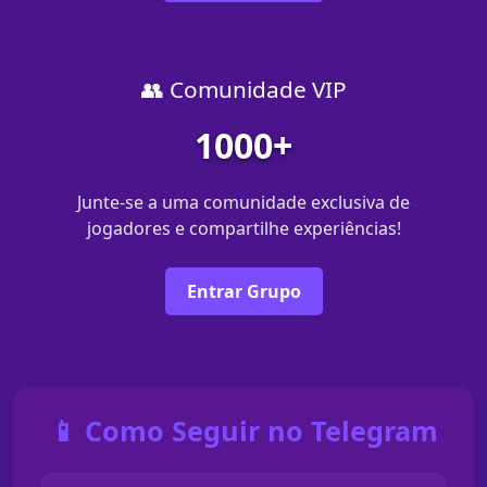
👥 Comunidade VIP
1000+
Junte-se a uma comunidade exclusiva de
jogadores e compartilhe experiências!
Entrar Grupo
📱 Como Seguir no Telegram