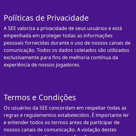
Políticas de Privacidade
A 5EE valoriza a privacidade de seus usuários e está
empenhada em proteger todas as informações
pessoais fornecidas durante o uso de nossos canais de
comunicação. Todos os dados coletados são utilizados
exclusivamente para fins de melhoria contínua da
experiência de nossos jogadores.
Termos e Condições
Os usuários da 5EE concordam em respeitar todas as
regras e regulamentos estabelecidos. É importante ler
e entender todos os termos antes de participar de
nossos canais de comunicação. A violação destes