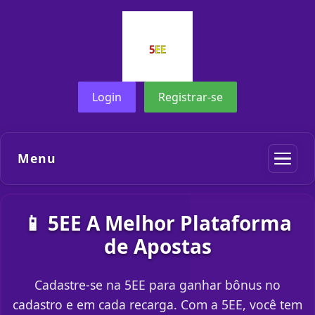
Login
Registrar-se
Menu
📱 5EE A Melhor Plataforma
de Apostas
Cadastre-se na 5EE para ganhar bônus no
cadastro e em cada recarga. Com a 5EE, você tem