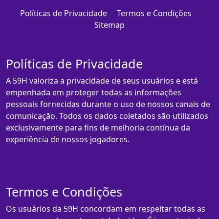
Políticas de Privacidade
Termos e Condições
Sitemap
Políticas de Privacidade
A 59H valoriza a privacidade de seus usuários e está
empenhada em proteger todas as informações
pessoais fornecidas durante o uso de nossos canais de
comunicação. Todos os dados coletados são utilizados
exclusivamente para fins de melhoria contínua da
experiência de nossos jogadores.
Termos e Condições
Os usuários da 59H concordam em respeitar todas as