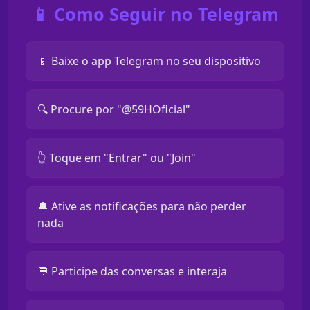
📱 Como Seguir no Telegram
📱 Baixe o app Telegram no seu dispositivo
🔍 Procure por "@59HOficial"
👆 Toque em "Entrar" ou "Join"
🔔 Ative as notificações para não perder
nada
💬 Participe das conversas e interaja