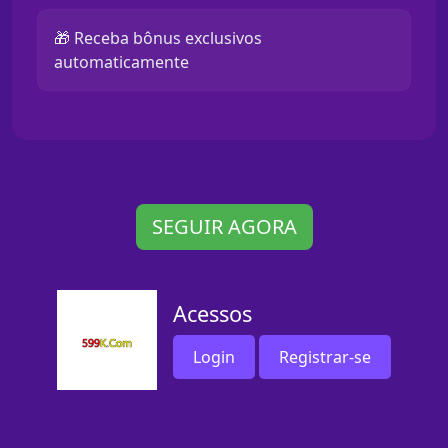
🎁 Receba bônus exclusivos
automaticamente
SEGUIR AGORA
Acessos
Login
Registrar-se