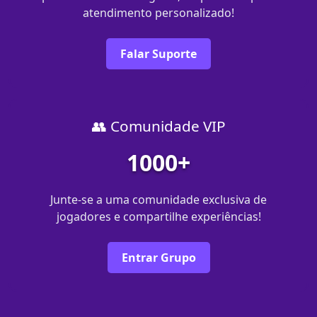
atendimento personalizado!
Falar Suporte
👥 Comunidade VIP
1000+
Junte-se a uma comunidade exclusiva de
jogadores e compartilhe experiências!
Entrar Grupo