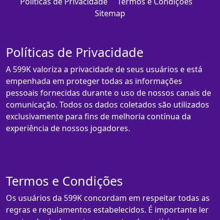
Políticas de Privacidade
Termos e Condições
Sitemap
Políticas de Privacidade
A 599K valoriza a privacidade de seus usuários e está
empenhada em proteger todas as informações
pessoais fornecidas durante o uso de nossos canais de
comunicação. Todos os dados coletados são utilizados
exclusivamente para fins de melhoria contínua da
experiência de nossos jogadores.
Termos e Condições
Os usuários da 599K concordam em respeitar todas as
regras e regulamentos estabelecidos. É importante ler