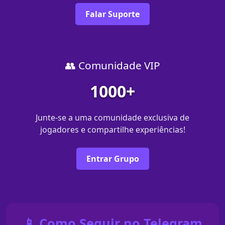
Falar Suporte
👥 Comunidade VIP
1000+
Junte-se a uma comunidade exclusiva de
jogadores e compartilhe experiências!
Entrar Grupo
📱 Como Seguir no Telegram