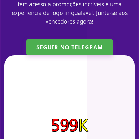
tem acesso a promoções incríveis e uma
experiência de jogo inigualável. Junte-se aos
vencedores agora!
SEGUIR NO TELEGRAM