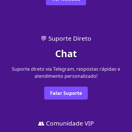
💬 Suporte Direto
Chat
Suporte direto via Telegram, respostas rápidas e
atendimento personalizado!
Falar Suporte
👥 Comunidade VIP