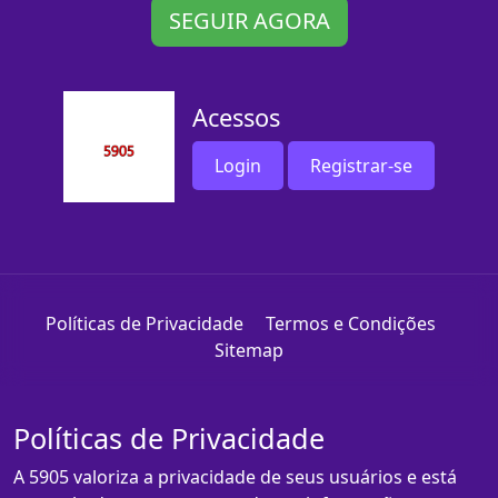
SEGUIR AGORA
Acessos
Login
Registrar-se
Políticas de Privacidade
Termos e Condições
Sitemap
Políticas de Privacidade
A 5905 valoriza a privacidade de seus usuários e está