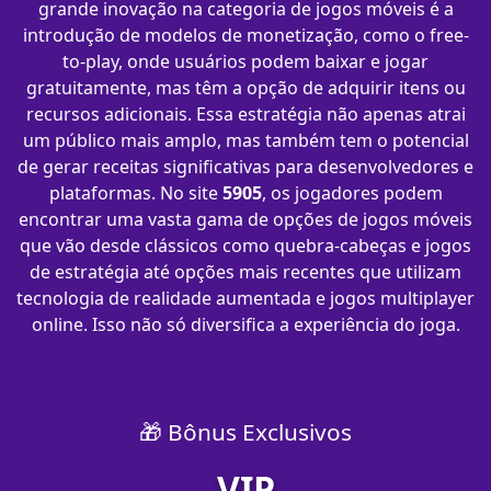
grande inovação na categoria de jogos móveis é a
introdução de modelos de monetização, como o free-
to-play, onde usuários podem baixar e jogar
gratuitamente, mas têm a opção de adquirir itens ou
recursos adicionais. Essa estratégia não apenas atrai
um público mais amplo, mas também tem o potencial
de gerar receitas significativas para desenvolvedores e
plataformas. No site
5905
, os jogadores podem
encontrar uma vasta gama de opções de jogos móveis
que vão desde clássicos como quebra-cabeças e jogos
de estratégia até opções mais recentes que utilizam
tecnologia de realidade aumentada e jogos multiplayer
online. Isso não só diversifica a experiência do joga.
🎁 Bônus Exclusivos
VIP