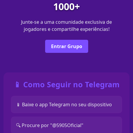
1000+
Junte-se a uma comunidade exclusiva de
jogadores e compartilhe experiências!
Entrar Grupo
📱 Como Seguir no Telegram
📱 Baixe o app Telegram no seu dispositivo
🔍 Procure por "@5905Oficial"