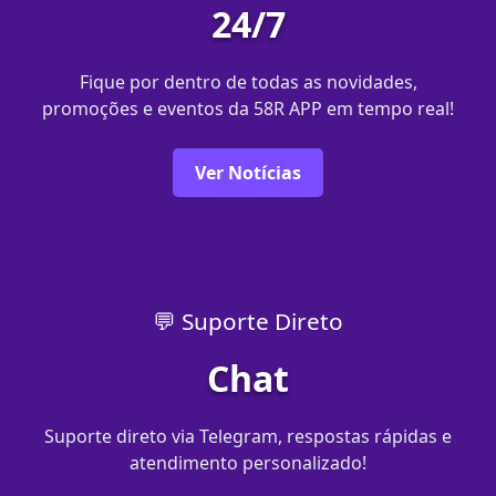
24/7
Fique por dentro de todas as novidades,
promoções e eventos da 58R APP em tempo real!
Ver Notícias
💬 Suporte Direto
Chat
Suporte direto via Telegram, respostas rápidas e
atendimento personalizado!