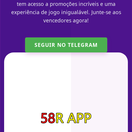
tem acesso a promoções incríveis e uma
experiência de jogo inigualável. Junte-se aos
vencedores agora!
SEGUIR NO TELEGRAM