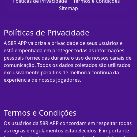
Políticas de Privacidade
Termos e Condições
Sitemap
Políticas de Privacidade
A 58R APP valoriza a privacidade de seus usuários e
está empenhada em proteger todas as informações
pessoais fornecidas durante o uso de nossos canais de
comunicação. Todos os dados coletados são utilizados
exclusivamente para fins de melhoria contínua da
experiência de nossos jogadores.
Termos e Condições
Os usuários da 58R APP concordam em respeitar todas
as regras e regulamentos estabelecidos. É importante