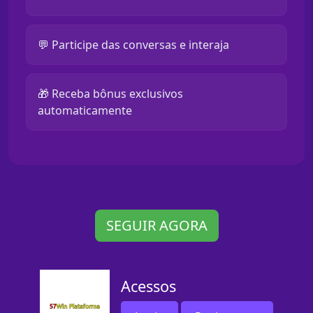
💬 Participe das conversas e interaja
🎁 Receba bônus exclusivos
automaticamente
SEGUIR AGORA
Acessos