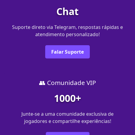
Chat
Suporte direto via Telegram, respostas rápidas e
atendimento personalizado!
Falar Suporte
👥 Comunidade VIP
1000+
Junte-se a uma comunidade exclusiva de
jogadores e compartilhe experiências!