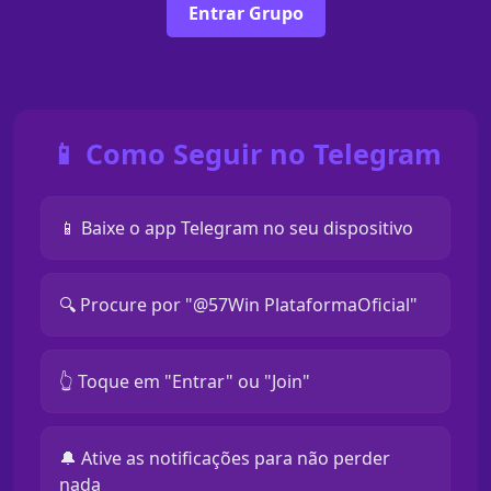
Entrar Grupo
📱 Como Seguir no Telegram
📱 Baixe o app Telegram no seu dispositivo
🔍 Procure por "@57Win PlataformaOficial"
👆 Toque em "Entrar" ou "Join"
🔔 Ative as notificações para não perder
nada