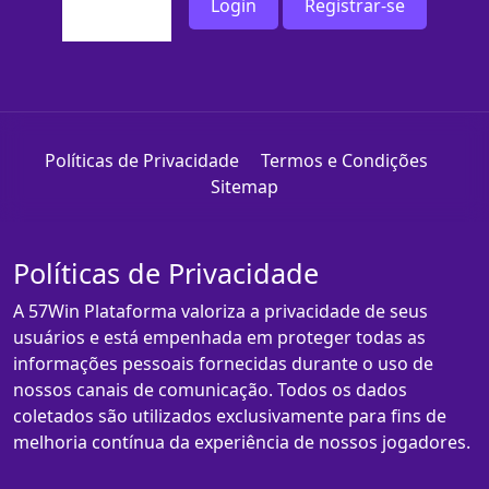
Login
Registrar-se
Políticas de Privacidade
Termos e Condições
Sitemap
Políticas de Privacidade
A 57Win Plataforma valoriza a privacidade de seus
usuários e está empenhada em proteger todas as
informações pessoais fornecidas durante o uso de
nossos canais de comunicação. Todos os dados
coletados são utilizados exclusivamente para fins de
melhoria contínua da experiência de nossos jogadores.