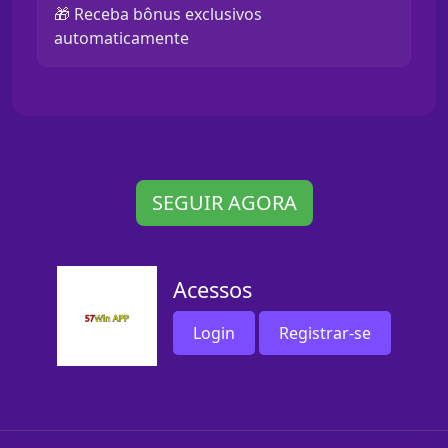
🎁 Receba bônus exclusivos
automaticamente
SEGUIR AGORA
Acessos
Login
Registrar-se