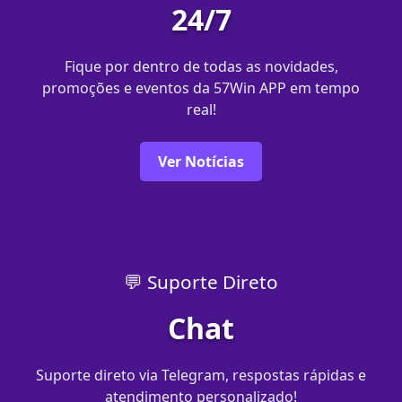
24/7
Fique por dentro de todas as novidades,
promoções e eventos da 57Win APP em tempo
real!
Ver Notícias
💬 Suporte Direto
Chat
Suporte direto via Telegram, respostas rápidas e
atendimento personalizado!