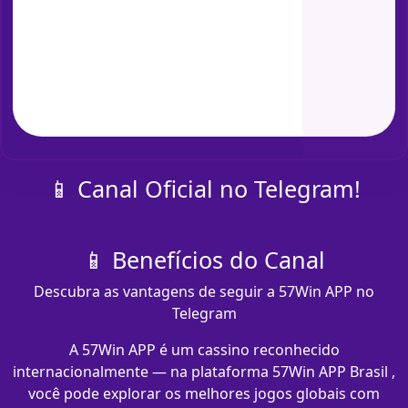
📱 Canal Oficial no Telegram!
📱 Benefícios do Canal
Descubra as vantagens de seguir a 57Win APP no
Telegram
A 57Win APP é um cassino reconhecido
internacionalmente — na plataforma 57Win APP Brasil ,
você pode explorar os melhores jogos globais com