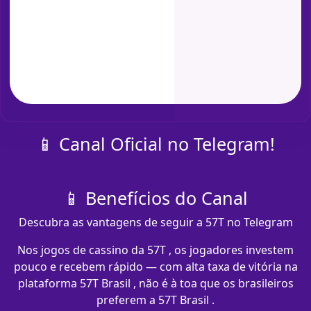
📱 Canal Oficial no Telegram!
📱 Benefícios do Canal
Descubra as vantagens de seguir a 57T no Telegram
Nos jogos de cassino da 57T , os jogadores investem
pouco e recebem rápido — com alta taxa de vitória na
plataforma 57T Brasil , não é à toa que os brasileiros
preferem a 57T Brasil .