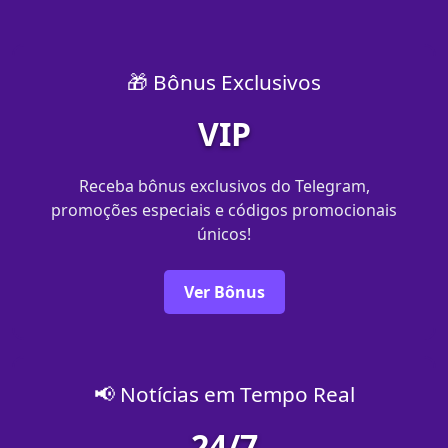
🎁 Bônus Exclusivos
VIP
Receba bônus exclusivos do Telegram,
promoções especiais e códigos promocionais
únicos!
Ver Bônus
📢 Notícias em Tempo Real
24/7