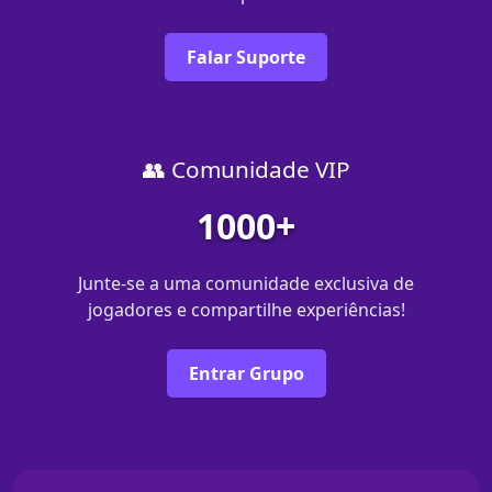
Falar Suporte
👥 Comunidade VIP
1000+
Junte-se a uma comunidade exclusiva de
jogadores e compartilhe experiências!
Entrar Grupo