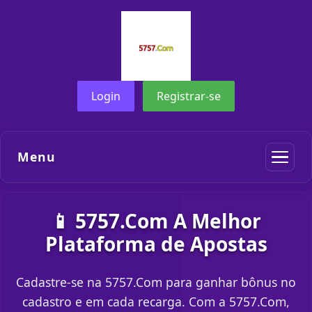
Login
Registrar-se
Menu
📱 5757.Com A Melhor
Plataforma de Apostas
Cadastre-se na 5757.Com para ganhar bônus no
cadastro e em cada recarga. Com a 5757.Com,