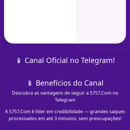
📱 Canal Oficial no Telegram!
📱 Benefícios do Canal
Descubra as vantagens de seguir a 5757.Com no
Telegram
A 5757.Com é líder em credibilidade — grandes saques
processados em até 3 minutos, sem preocupações!