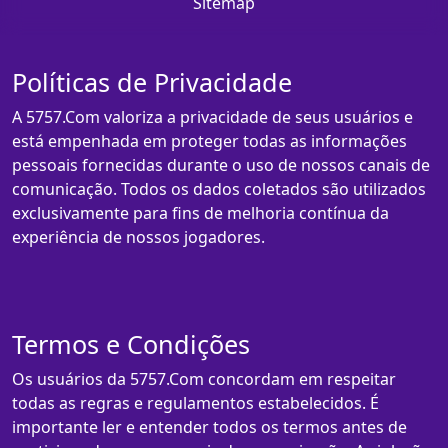
Sitemap
Políticas de Privacidade
A 5757.Com valoriza a privacidade de seus usuários e
está empenhada em proteger todas as informações
pessoais fornecidas durante o uso de nossos canais de
comunicação. Todos os dados coletados são utilizados
exclusivamente para fins de melhoria contínua da
experiência de nossos jogadores.
Termos e Condições
Os usuários da 5757.Com concordam em respeitar
todas as regras e regulamentos estabelecidos. É
importante ler e entender todos os termos antes de