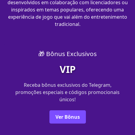
desenvolvidos em colaboração com licenciadores ou
inspirados em temas populares, oferecendo uma
experiência de jogo que vai além do entretenimento
tradicional.
🎁 Bônus Exclusivos
VIP
Receba bônus exclusivos do Telegram,
promoções especiais e códigos promocionais
únicos!
Ver Bônus