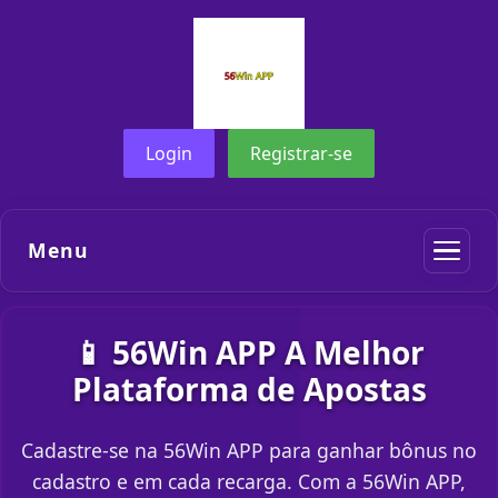
Login
Registrar-se
Menu
📱 56Win APP A Melhor
Plataforma de Apostas
Cadastre-se na 56Win APP para ganhar bônus no
cadastro e em cada recarga. Com a 56Win APP,