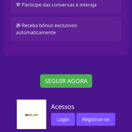
💬 Participe das conversas e interaja
🎁 Receba bônus exclusivos
automaticamente
SEGUIR AGORA
Acessos
Login
Registrar-se