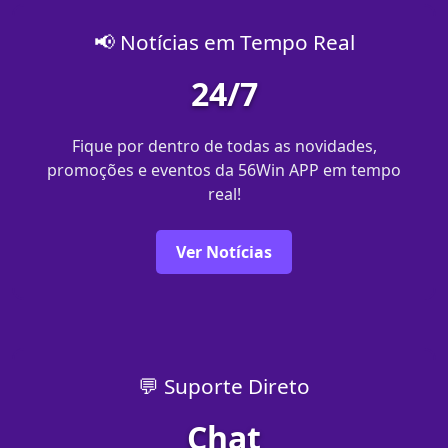
📢 Notícias em Tempo Real
24/7
Fique por dentro de todas as novidades,
promoções e eventos da 56Win APP em tempo
real!
Ver Notícias
💬 Suporte Direto
Chat