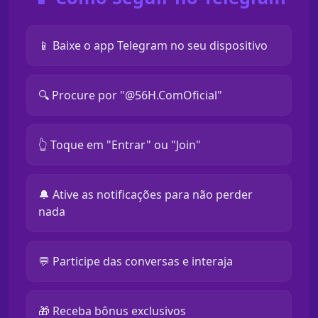
📱 Baixe o app Telegram no seu dispositivo
🔍 Procure por "@56H.ComOficial"
👆 Toque em "Entrar" ou "Join"
🔔 Ative as notificações para não perder
nada
💬 Participe das conversas e interaja
🎁 Receba bônus exclusivos