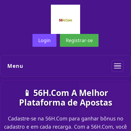
Login
Registrar-se
Menu
📱 56H.Com A Melhor
Plataforma de Apostas
Cadastre-se na 56H.Com para ganhar bônus no
cadastro e em cada recarga. Com a 56H.Com, você