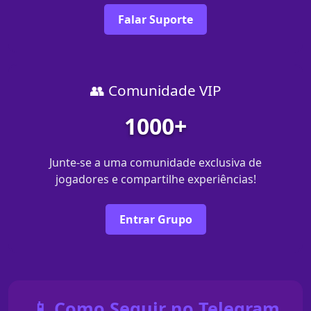
Falar Suporte
👥 Comunidade VIP
1000+
Junte-se a uma comunidade exclusiva de
jogadores e compartilhe experiências!
Entrar Grupo
📱 Como Seguir no Telegram