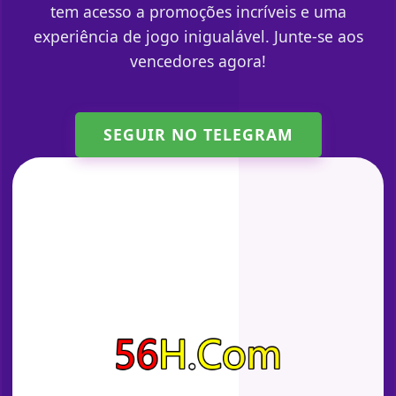
tem acesso a promoções incríveis e uma
experiência de jogo inigualável. Junte-se aos
vencedores agora!
SEGUIR NO TELEGRAM