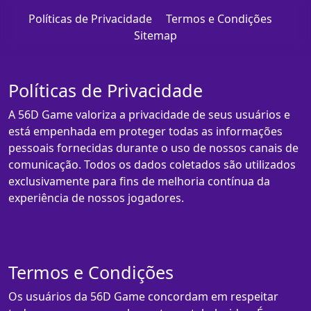
Políticas de Privacidade
Termos e Condições
Sitemap
Políticas de Privacidade
A 56D Game valoriza a privacidade de seus usuários e
está empenhada em proteger todas as informações
pessoais fornecidas durante o uso de nossos canais de
comunicação. Todos os dados coletados são utilizados
exclusivamente para fins de melhoria contínua da
experiência de nossos jogadores.
Termos e Condições
Os usuários da 56D Game concordam em respeitar