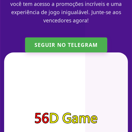
você tem acesso a promoções incríveis e uma
experiência de jogo inigualável. Junte-se aos
vencedores agora!
SEGUIR NO TELEGRAM