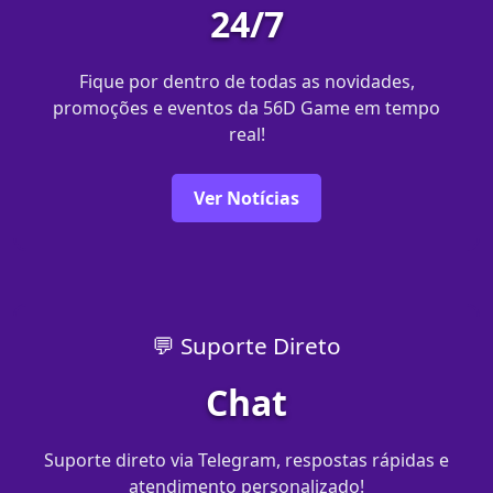
24/7
Fique por dentro de todas as novidades,
promoções e eventos da 56D Game em tempo
real!
Ver Notícias
💬 Suporte Direto
Chat
Suporte direto via Telegram, respostas rápidas e
atendimento personalizado!