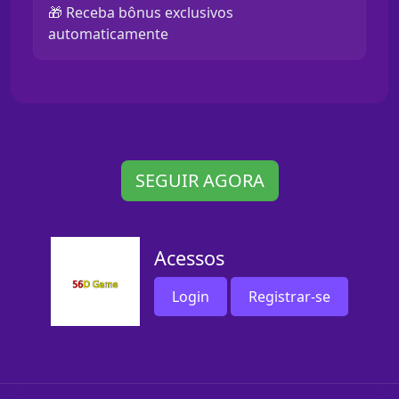
🎁 Receba bônus exclusivos
automaticamente
SEGUIR AGORA
Acessos
Login
Registrar-se