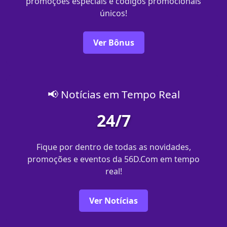
promoções especiais e códigos promocionais
únicos!
Ver Bônus
📢 Notícias em Tempo Real
24/7
Fique por dentro de todas as novidades,
promoções e eventos da 56D.Com em tempo
real!
Ver Notícias