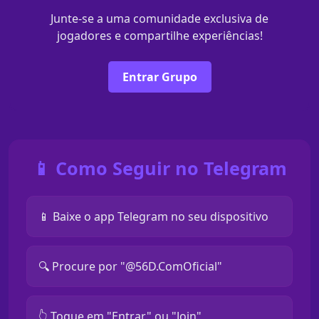
Junte-se a uma comunidade exclusiva de
jogadores e compartilhe experiências!
Entrar Grupo
📱 Como Seguir no Telegram
📱 Baixe o app Telegram no seu dispositivo
🔍 Procure por "@56D.ComOficial"
👆 Toque em "Entrar" ou "Join"