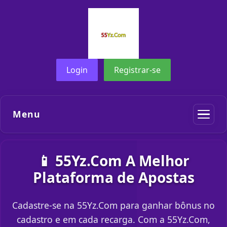
Login
Registrar-se
Menu
📱 55Yz.Com A Melhor
Plataforma de Apostas
Cadastre-se na 55Yz.Com para ganhar bônus no
cadastro e em cada recarga. Com a 55Yz.Com,