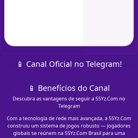
📱 Canal Oficial no Telegram!
📱 Benefícios do Canal
Descubra as vantagens de seguir a 55Yz.Com no
Telegram
Com a tecnologia de rede mais avançada, a 55Yz.Com
construiu um sistema de jogos robusto — jogadores
globais se reúnem na 55Yz.Com Brasil para uma