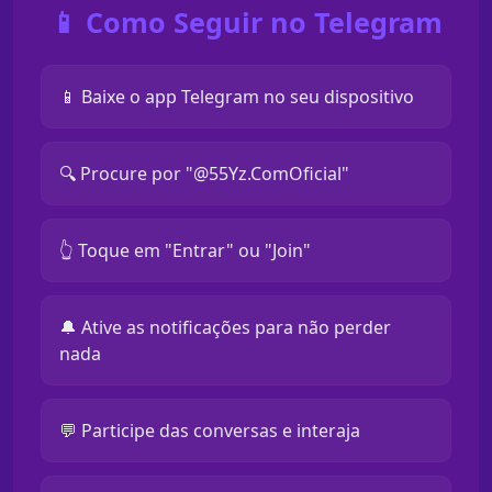
📱 Como Seguir no Telegram
📱 Baixe o app Telegram no seu dispositivo
🔍 Procure por "@55Yz.ComOficial"
👆 Toque em "Entrar" ou "Join"
🔔 Ative as notificações para não perder
nada
💬 Participe das conversas e interaja