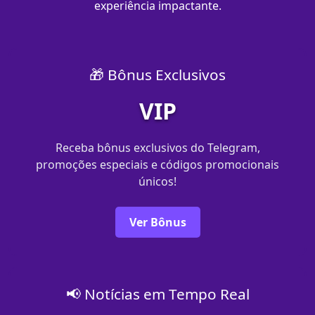
experiência impactante.
🎁 Bônus Exclusivos
VIP
Receba bônus exclusivos do Telegram,
promoções especiais e códigos promocionais
únicos!
Ver Bônus
📢 Notícias em Tempo Real