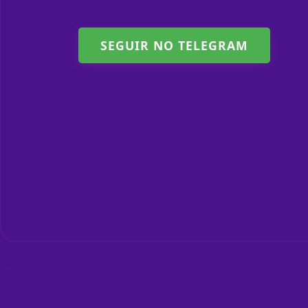
SEGUIR NO TELEGRAM