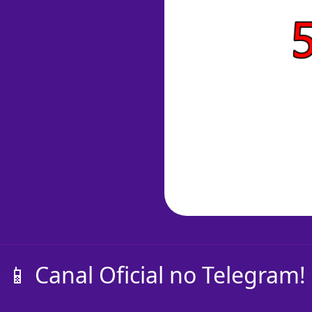
📱 Canal Oficial no Telegram!