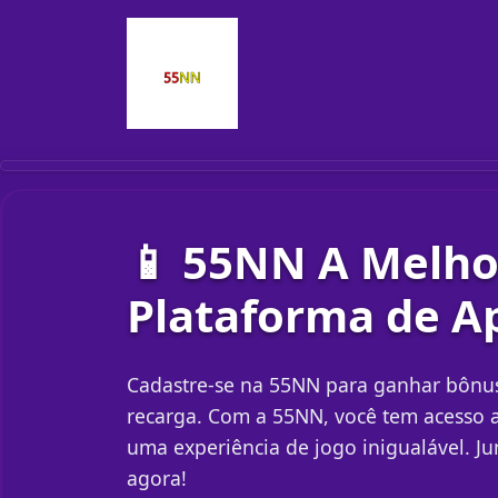
📱 55NN A Melho
Plataforma de A
Cadastre-se na 55NN para ganhar bônus
recarga. Com a 55NN, você tem acesso a
uma experiência de jogo inigualável. J
agora!