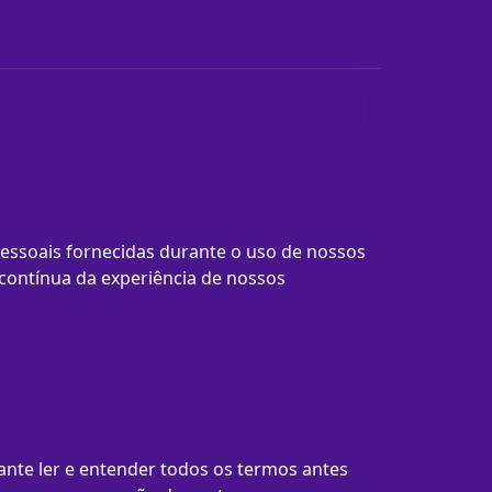
essoais fornecidas durante o uso de nossos
 contínua da experiência de nossos
nte ler e entender todos os termos antes