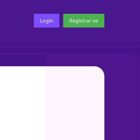
Login
Registrar-se