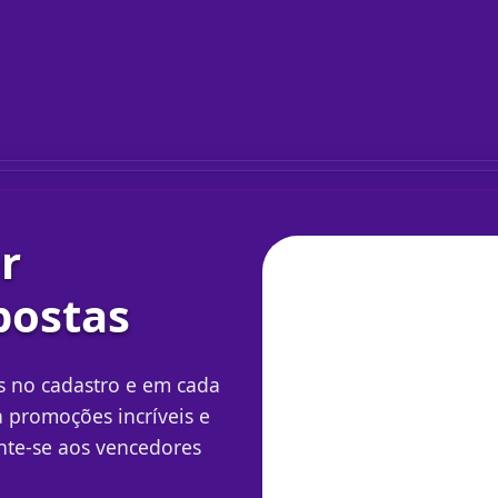
r
postas
 no cadastro e em cada
 promoções incríveis e
unte-se aos vencedores