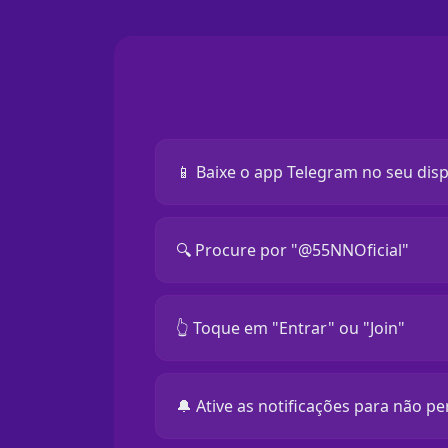
📱 Baixe o app Telegram no seu disp
🔍 Procure por "@55NNOficial"
👆 Toque em "Entrar" ou "Join"
🔔 Ative as notificações para não p