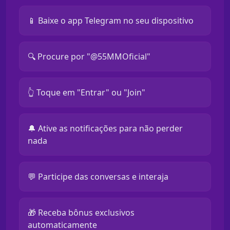
📱 Baixe o app Telegram no seu dispositivo
🔍 Procure por "@55MMOficial"
👆 Toque em "Entrar" ou "Join"
🔔 Ative as notificações para não perder
nada
💬 Participe das conversas e interaja
🎁 Receba bônus exclusivos
automaticamente