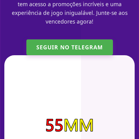
tem acesso a promoções incríveis e uma
experiência de jogo inigualável. Junte-se aos
vencedores agora!
SEGUIR NO TELEGRAM