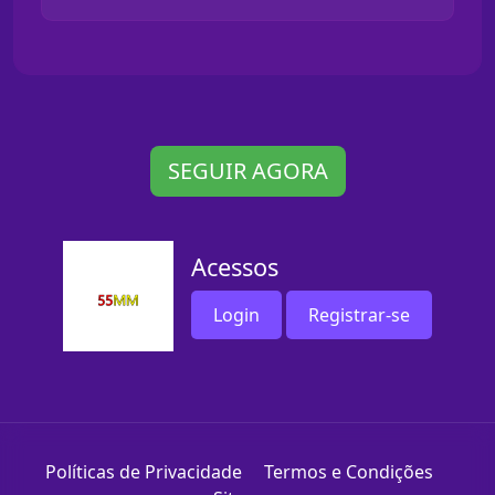
SEGUIR AGORA
Acessos
Login
Registrar-se
Políticas de Privacidade
Termos e Condições