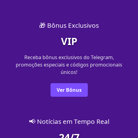
🎁 Bônus Exclusivos
VIP
Receba bônus exclusivos do Telegram,
promoções especiais e códigos promocionais
únicos!
Ver Bônus
📢 Notícias em Tempo Real
24/7