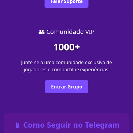
Falar Suporte
👥 Comunidade VIP
1000+
Junte-se a uma comunidade exclusiva de
jogadores e compartilhe experiências!
Entrar Grupo
📱 Como Seguir no Telegram