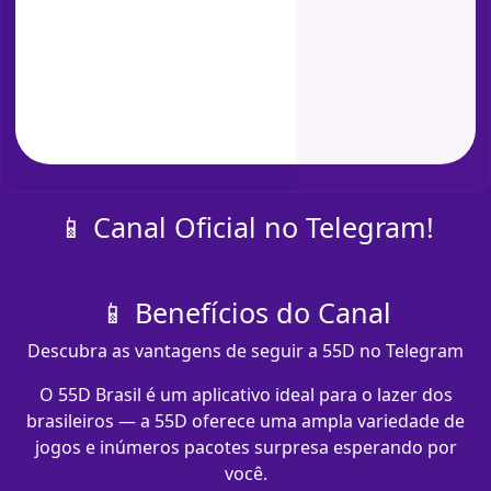
📱 Canal Oficial no Telegram!
📱 Benefícios do Canal
Descubra as vantagens de seguir a 55D no Telegram
O 55D Brasil é um aplicativo ideal para o lazer dos
brasileiros — a 55D oferece uma ampla variedade de
jogos e inúmeros pacotes surpresa esperando por
você.