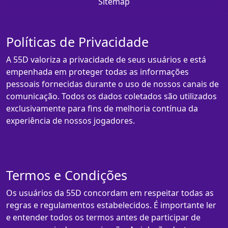
Sitemap
Políticas de Privacidade
A 55D valoriza a privacidade de seus usuários e está
empenhada em proteger todas as informações
pessoais fornecidas durante o uso de nossos canais de
comunicação. Todos os dados coletados são utilizados
exclusivamente para fins de melhoria contínua da
experiência de nossos jogadores.
Termos e Condições
Os usuários da 55D concordam em respeitar todas as
regras e regulamentos estabelecidos. É importante ler
e entender todos os termos antes de participar de