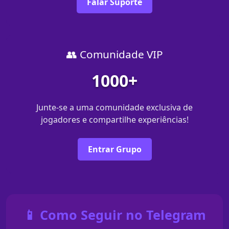
Falar Suporte
👥 Comunidade VIP
1000+
Junte-se a uma comunidade exclusiva de
jogadores e compartilhe experiências!
Entrar Grupo
📱 Como Seguir no Telegram