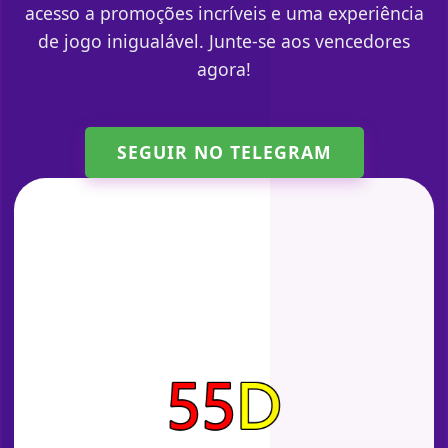
acesso a promoções incríveis e uma experiência
de jogo inigualável. Junte-se aos vencedores
agora!
SEGUIR NO TELEGRAM