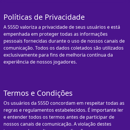
Políticas de Privacidade
A 555D valoriza a privacidade de seus usuários e está
empenhada em proteger todas as informações
pessoais fornecidas durante o uso de nossos canais de
comunicação. Todos os dados coletados são utilizados
exclusivamente para fins de melhoria contínua da
experiência de nossos jogadores.
Termos e Condições
Os usuários da 555D concordam em respeitar todas as
regras e regulamentos estabelecidos. É importante ler
e entender todos os termos antes de participar de
nossos canais de comunicação. A violação destes