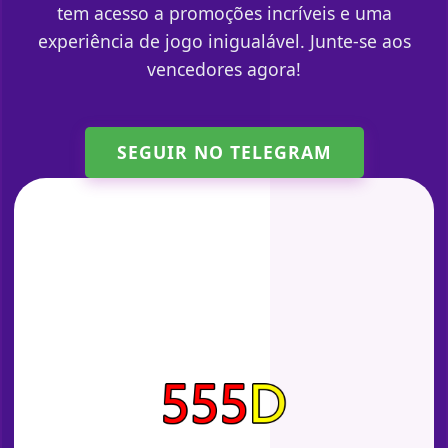
tem acesso a promoções incríveis e uma
experiência de jogo inigualável. Junte-se aos
vencedores agora!
SEGUIR NO TELEGRAM