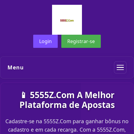
Login
Registrar-se
Menu
📱 5555Z.Com A Melhor
Plataforma de Apostas
Cadastre-se na 5555Z.Com para ganhar bônus no
cadastro e em cada recarga. Com a 5555Z.Com,