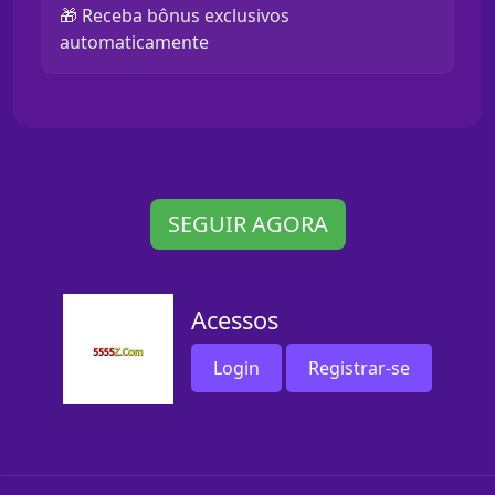
🎁 Receba bônus exclusivos
automaticamente
SEGUIR AGORA
Acessos
Login
Registrar-se